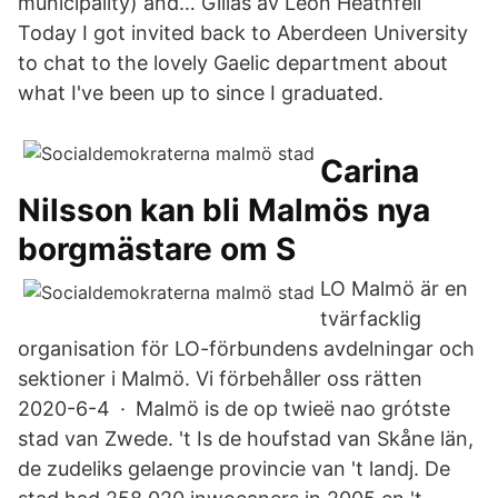
municipality) and… Gillas av Leon Heathfell
Today I got invited back to Aberdeen University
to chat to the lovely Gaelic department about
what I've been up to since I graduated.
Carina
Nilsson kan bli Malmös nya
borgmästare om S
LO Malmö är en
tvärfacklig
organisation för LO-förbundens avdelningar och
sektioner i Malmö. Vi förbehåller oss rätten
2020-6-4 · Malmö is de op twieë nao grótste
stad van Zwede. 't Is de houfstad van Skåne län,
de zudeliks gelaenge provincie van 't landj. De