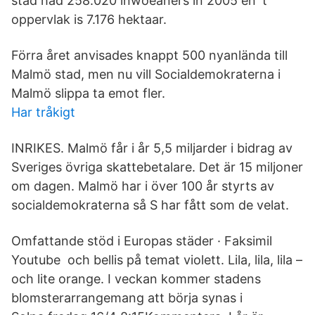
stad had 258.020 inwoeaners in 2005 en 't
oppervlak is 7.176 hektaar.
Förra året anvisades knappt 500 nyanlända till
Malmö stad, men nu vill Socialdemokraterna i
Malmö slippa ta emot fler.
Har tråkigt
INRIKES. Malmö får i år 5,5 miljarder i bidrag av
Sveriges övriga skattebetalare. Det är 15 miljoner
om dagen. Malmö har i över 100 år styrts av
socialdemokraterna så S har fått som de velat.
Omfattande stöd i Europas städer · Faksimil
Youtube och bellis på temat violett. Lila, lila, lila –
och lite orange. I veckan kommer stadens
blomsterarrangemang att börja synas i