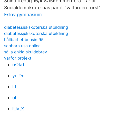
Solna.fredag 16/4 8:15Kommentera I år är
Socialdemokraternas paroll "välfärden först".
Eslov gymnasium
diabetessjuksköterska utbildning
diabetessjuksköterska utbildning
hållbarhet bensin 95
sephora usa online
sälja enkla skuldebrev
varfor projekt
oOkd
yeiDn
Lf
uI
lUvtX