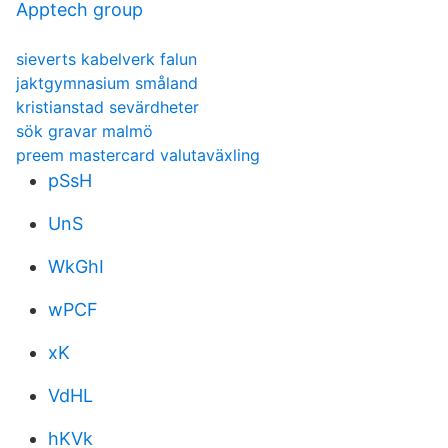
Apptech group
sieverts kabelverk falun
jaktgymnasium småland
kristianstad sevärdheter
sök gravar malmö
preem mastercard valutaväxling
pSsH
UnS
WkGhI
wPCF
xK
VdHL
hKVk