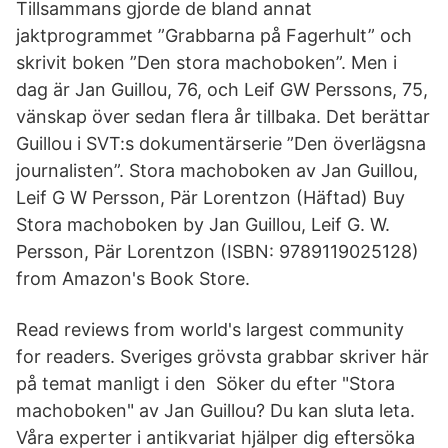
Tillsammans gjorde de bland annat
jaktprogrammet ”Grabbarna på Fagerhult” och
skrivit boken ”Den stora machoboken”. Men i
dag är Jan Guillou, 76, och Leif GW Perssons, 75,
vänskap över sedan flera år tillbaka. Det berättar
Guillou i SVT:s dokumentärserie ”Den överlägsna
journalisten”. Stora machoboken av Jan Guillou,
Leif G W Persson, Pär Lorentzon (Häftad) Buy
Stora machoboken by Jan Guillou, Leif G. W.
Persson, Pär Lorentzon (ISBN: 9789119025128)
from Amazon's Book Store.
Read reviews from world's largest community
for readers. Sveriges grövsta grabbar skriver här
på temat manligt i den Söker du efter "Stora
machoboken" av Jan Guillou? Du kan sluta leta.
Våra experter i antikvariat hjälper dig eftersöka