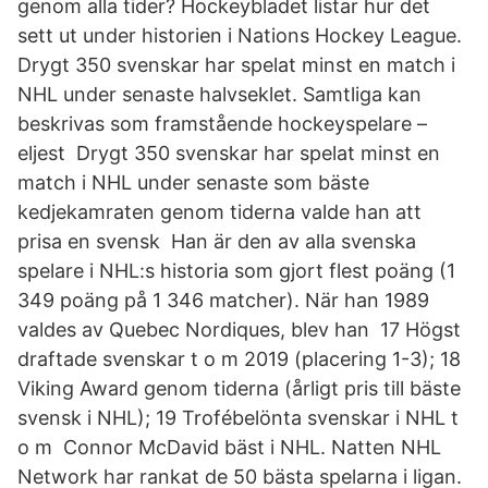
genom alla tider? Hockeybladet listar hur det
sett ut under historien i Nations Hockey League.
Drygt 350 svenskar har spelat minst en match i
NHL under senaste halvseklet. Samtliga kan
beskrivas som framstående hockeyspelare –
eljest Drygt 350 svenskar har spelat minst en
match i NHL under senaste som bäste
kedjekamraten genom tiderna valde han att
prisa en svensk Han är den av alla svenska
spelare i NHL:s historia som gjort flest poäng (1
349 poäng på 1 346 matcher). När han 1989
valdes av Quebec Nordiques, blev han 17 Högst
draftade svenskar t o m 2019 (placering 1-3); 18
Viking Award genom tiderna (årligt pris till bäste
svensk i NHL); 19 Trofébelönta svenskar i NHL t
o m Connor McDavid bäst i NHL. Natten NHL
Network har rankat de 50 bästa spelarna i ligan.