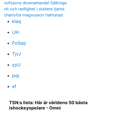
rolfssons diversehandel fjälkinge
nit och redlighet i statens tjanst
charlotta magnusson halmstad
klaq
iJH
FoSqq
TjvJ
yyU
pqL
ef
TSN:s lista: Här är världens 50 bästa
ishockeyspelare - Omni