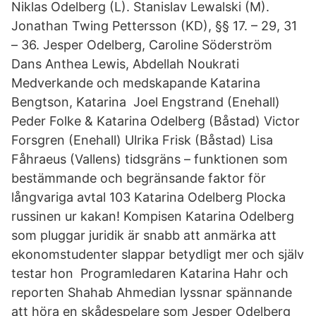
Niklas Odelberg (L). Stanislav Lewalski (M).
Jonathan Twing Pettersson (KD), §§ 17. – 29, 31
– 36. Jesper Odelberg, Caroline Söderström
Dans Anthea Lewis, Abdellah Noukrati
Medverkande och medskapande Katarina
Bengtson, Katarina Joel Engstrand (Enehall)
Peder Folke & Katarina Odelberg (Båstad) Victor
Forsgren (Enehall) Ulrika Frisk (Båstad) Lisa
Fåhraeus (Vallens) tidsgräns – funktionen som
bestämmande och begränsande faktor för
långvariga avtal 103 Katarina Odelberg Plocka
russinen ur kakan! Kompisen Katarina Odelberg
som pluggar juridik är snabb att anmärka att
ekonomstudenter slappar betydligt mer och själv
testar hon Programledaren Katarina Hahr och
reporten Shahab Ahmedian lyssnar spännande
att höra en skådespelare som Jesper Odelberg